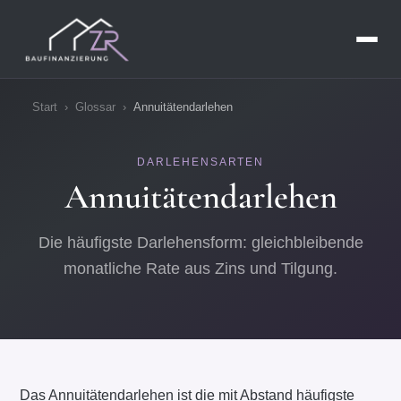
Start
›
Glossar
›
Annuitätendarlehen
DARLEHENSARTEN
Annuitätendarlehen
Die häufigste Darlehensform: gleichbleibende
monatliche Rate aus Zins und Tilgung.
Das Annuitätendarlehen ist die mit Abstand häufigste